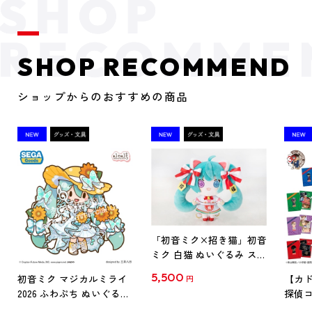
SHOP RECOMMEND
ショップからのおすすめの商品
「初音ミク×招き猫」初音
ミク 白猫 ぬいぐるみ スタ
ンダード Art by らっす
5,500
初音ミク マジカルミライ
【カド
円
2026 ふわぷち ぬいぐるみ
探偵コ
L
探偵コ