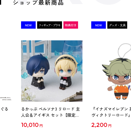
ショップ最新商品
いぐる
るかっぷ ペルソナ3 リロード 主
『イナズマイレブン 
人公＆アイギス セット【限定座
ヴィクトリーロード』
布団付き】（アトラスDショップ
みキーホルダー 空宮
10,010
2,200
円
円
限定特典付き）