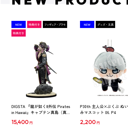
DIGSTA 『龍が如く8外伝 Pirates
P30th 主人公×ぶくぶ ぬ
in Hawaii』キャプテン真島（真島
みマスコット 06. P4
吾朗）（限定特典付き）
15,400
2,200
円
円