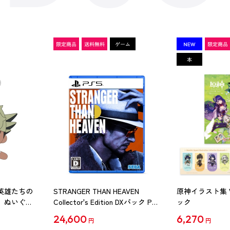
英雄たちの
STRANGER THAN HEAVEN
原神イラスト集 Vol
 ぬいぐる
Collector's Edition DXパック PS5
ック
 征
版（予約特典付き）
24,600
6,270
円
円