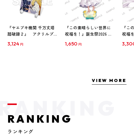
『ヤエブキ機関 千万丈塔
『この素晴らしい世界に
『こ
踏破録２』 アクリルプ
祝福を！』誕生祭2026 描
祝福を
レート付きセット
き下ろしアクリルスタン
き下ろ
3,124
1,650
3,30
円
円
ド ダクネス
クネ
VIEW MORE
RANKING
ランキング