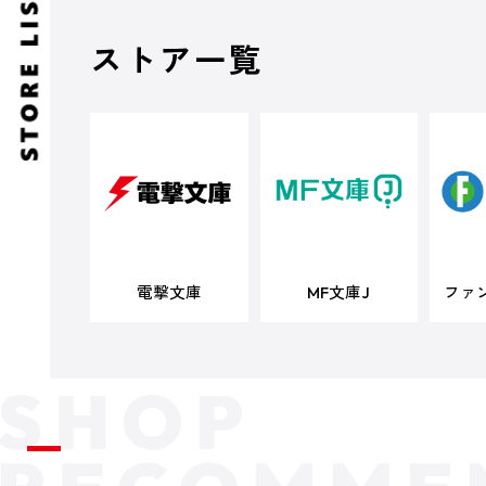
ストア一覧
電撃文庫
MF文庫J
ファ