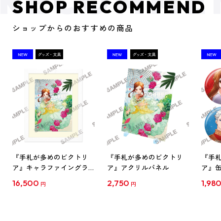
SHOP RECOMMEND
ショップからのおすすめの商品
『手札が多めのビクトリ
『手札が多めのビクトリ
『手
ア』キャラファイングラ
ア』アクリルパネル
ア』
フ
16,500
2,750
1,98
円
円