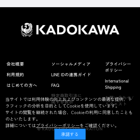
会社概要
ソーシャルメディア
プライバシー
ポリシー
利用規約
LINE IDの連携ガイド
International
はじめての方へ
FAQ
Shipping
特定商取引法に
お問い合わせ/
当サイトでは利用体験の向上およびコンテンツの最適な提供、ト
関する表示
リクエスト
ラフィックの分析を目的としてCookieを使用しています。
サイトの閲覧を継続された場合、Cookieの利用に同意したことも
のといたします。
詳細については
プライバシーポリシー
をご確認ください。
© KADOKAWA CORPORATION
承諾する