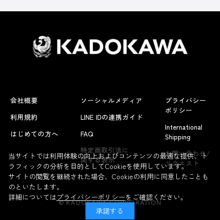
会社概要
ソーシャルメディア
プライバシー
ポリシー
利用規約
LINE IDの連携ガイド
International
はじめての方へ
FAQ
Shipping
特定商取引法に
お問い合わせ/
当サイトでは利用体験の向上およびコンテンツの最適な提供、ト
関する表示
リクエスト
ラフィックの分析を目的としてCookieを使用しています。
サイトの閲覧を継続された場合、Cookieの利用に同意したことも
のといたします。
詳細については
プライバシーポリシー
をご確認ください。
© KADOKAWA CORPORATION
承諾する