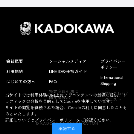
会社概要
ソーシャルメディア
プライバシー
ポリシー
利用規約
LINE IDの連携ガイド
International
はじめての方へ
FAQ
Shipping
特定商取引法に
お問い合わせ/
当サイトでは利用体験の向上およびコンテンツの最適な提供、ト
関する表示
リクエスト
ラフィックの分析を目的としてCookieを使用しています。
サイトの閲覧を継続された場合、Cookieの利用に同意したことも
のといたします。
詳細については
プライバシーポリシー
をご確認ください。
© KADOKAWA CORPORATION
承諾する