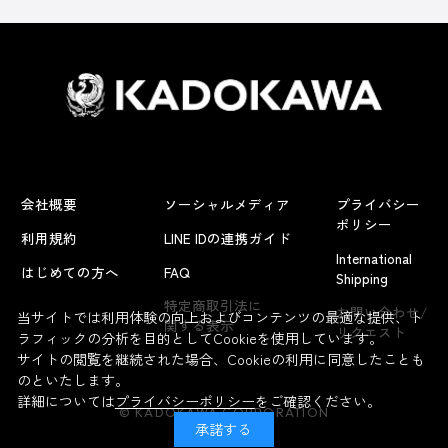
会社概要
ソーシャルメディア
プライバシー
ポリシー
利用規約
LINE IDの連携ガイド
International
はじめての方へ
FAQ
Shipping
特定商取引法に
お問い合わせ/
当サイトでは利用体験の向上およびコンテンツの最適な提供、ト
関する表示
リクエスト
ラフィックの分析を目的としてCookieを使用しています。
サイトの閲覧を継続された場合、Cookieの利用に同意したことも
のといたします。
詳細については
プライバシーポリシー
をご確認ください。
© KADOKAWA CORPORATION
承諾する