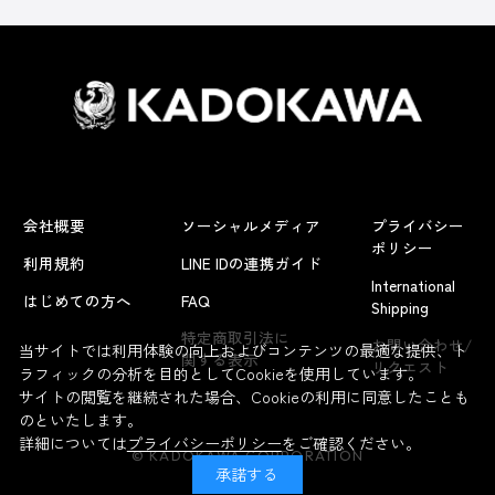
会社概要
ソーシャルメディア
プライバシー
ポリシー
利用規約
LINE IDの連携ガイド
International
はじめての方へ
FAQ
Shipping
特定商取引法に
お問い合わせ/
当サイトでは利用体験の向上およびコンテンツの最適な提供、ト
関する表示
リクエスト
ラフィックの分析を目的としてCookieを使用しています。
サイトの閲覧を継続された場合、Cookieの利用に同意したことも
のといたします。
詳細については
プライバシーポリシー
をご確認ください。
© KADOKAWA CORPORATION
承諾する