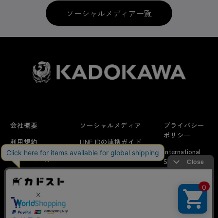
ソーシャルメディア一覧
会社概要
ソーシャルメディア
プライバシー
ポリシー
利用規約
LINE IDの連携ガイド
International
はじめての方へ
FAQ
Shipping
特定商取引法に
お問い合わせ/
当サイトでは利用体験の向上およびコンテンツの最適な提供、ト
関する表示
リクエスト
ラフィックの分析を目的としてCookieを使用しています。
サイトの閲覧を継続された場合、Cookieの利用に同意したことも
のといたします。