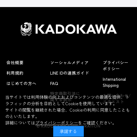
会社概要
ソーシャルメディア
プライバシー
ポリシー
利用規約
LINE IDの連携ガイド
International
はじめての方へ
FAQ
Shipping
特定商取引法に
お問い合わせ/
当サイトでは利用体験の向上およびコンテンツの最適な提供、ト
関する表示
リクエスト
ラフィックの分析を目的としてCookieを使用しています。
サイトの閲覧を継続された場合、Cookieの利用に同意したことも
のといたします。
詳細については
プライバシーポリシー
をご確認ください。
© KADOKAWA CORPORATION
承諾する