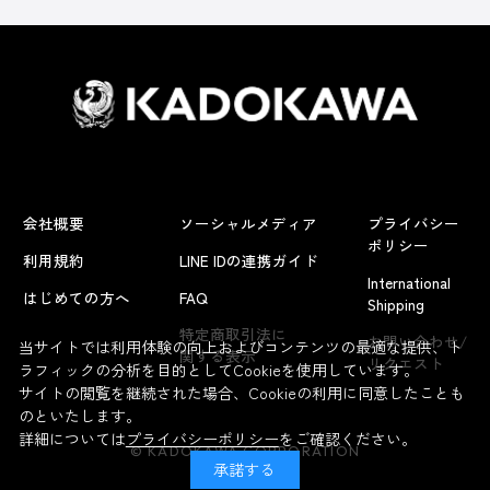
会社概要
ソーシャルメディア
プライバシー
ポリシー
利用規約
LINE IDの連携ガイド
International
はじめての方へ
FAQ
Shipping
特定商取引法に
お問い合わせ/
当サイトでは利用体験の向上およびコンテンツの最適な提供、ト
関する表示
リクエスト
ラフィックの分析を目的としてCookieを使用しています。
サイトの閲覧を継続された場合、Cookieの利用に同意したことも
のといたします。
詳細については
プライバシーポリシー
をご確認ください。
© KADOKAWA CORPORATION
承諾する