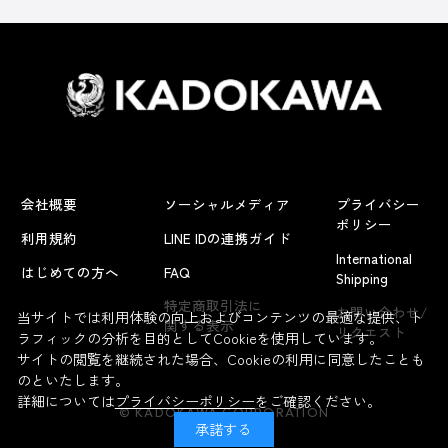
会社概要
ソーシャルメディア
プライバシー
ポリシー
利用規約
LINE IDの連携ガイド
International
はじめての方へ
FAQ
Shipping
特定商取引法に
お問い合わせ/
当サイトでは利用体験の向上およびコンテンツの最適な提供、ト
関する表示
リクエスト
ラフィックの分析を目的としてCookieを使用しています。
サイトの閲覧を継続された場合、Cookieの利用に同意したことも
のといたします。
詳細については
プライバシーポリシー
をご確認ください。
© KADOKAWA CORPORATION
承諾する