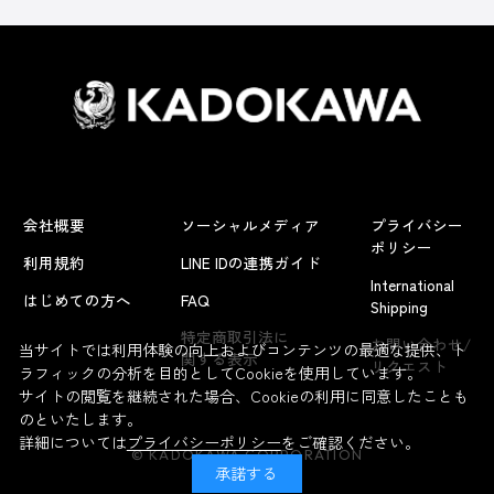
会社概要
ソーシャルメディア
プライバシー
ポリシー
利用規約
LINE IDの連携ガイド
International
はじめての方へ
FAQ
Shipping
特定商取引法に
お問い合わせ/
当サイトでは利用体験の向上およびコンテンツの最適な提供、ト
関する表示
リクエスト
ラフィックの分析を目的としてCookieを使用しています。
サイトの閲覧を継続された場合、Cookieの利用に同意したことも
のといたします。
詳細については
プライバシーポリシー
をご確認ください。
© KADOKAWA CORPORATION
承諾する