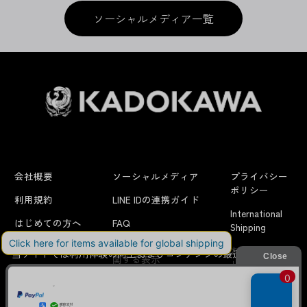
ソーシャルメディア一覧
会社概要
ソーシャルメディア
プライバシー
ポリシー
利用規約
LINE IDの連携ガイド
International
はじめての方へ
FAQ
Shipping
特定商取引法に
お問い合わせ/
当サイトでは利用体験の向上およびコンテンツの最適な提供、ト
関する表示
リクエスト
ラフィックの分析を目的としてCookieを使用しています。
サイトの閲覧を継続された場合、Cookieの利用に同意したことも
のといたします。