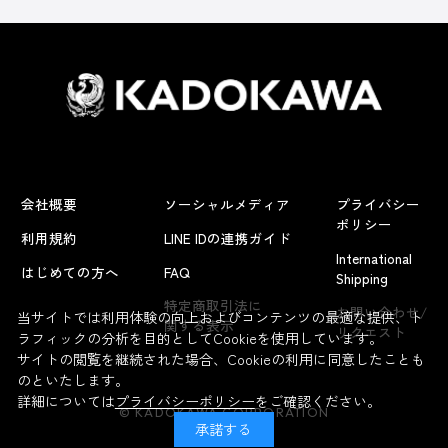
会社概要
ソーシャルメディア
プライバシー
ポリシー
利用規約
LINE IDの連携ガイド
International
はじめての方へ
FAQ
Shipping
特定商取引法に
お問い合わせ/
当サイトでは利用体験の向上およびコンテンツの最適な提供、ト
関する表示
リクエスト
ラフィックの分析を目的としてCookieを使用しています。
サイトの閲覧を継続された場合、Cookieの利用に同意したことも
のといたします。
詳細については
プライバシーポリシー
をご確認ください。
© KADOKAWA CORPORATION
承諾する