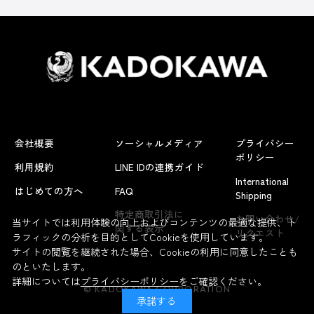
会社概要
ソーシャルメディア
プライバシー
ポリシー
利用規約
LINE IDの連携ガイド
International
はじめての方へ
FAQ
Shipping
特定商取引法に
お問い合わせ/
当サイトでは利用体験の向上およびコンテンツの最適な提供、ト
関する表示
リクエスト
ラフィックの分析を目的としてCookieを使用しています。
サイトの閲覧を継続された場合、Cookieの利用に同意したことも
のといたします。
詳細については
プライバシーポリシー
をご確認ください。
© KADOKAWA CORPORATION
承諾する