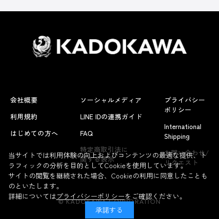
会社概要
ソーシャルメディア
プライバシー
ポリシー
利用規約
LINE IDの連携ガイド
International
はじめての方へ
FAQ
Shipping
特定商取引法に
お問い合わせ/
当サイトでは利用体験の向上およびコンテンツの最適な提供、ト
関する表示
リクエスト
ラフィックの分析を目的としてCookieを使用しています。
サイトの閲覧を継続された場合、Cookieの利用に同意したことも
のといたします。
詳細については
プライバシーポリシー
をご確認ください。
© KADOKAWA CORPORATION
承諾する