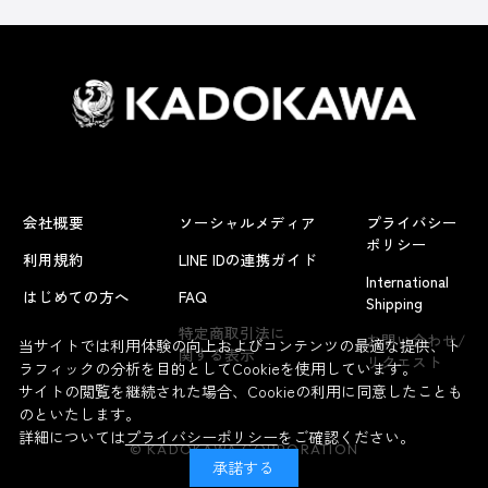
会社概要
ソーシャルメディア
プライバシー
ポリシー
利用規約
LINE IDの連携ガイド
International
はじめての方へ
FAQ
Shipping
特定商取引法に
お問い合わせ/
当サイトでは利用体験の向上およびコンテンツの最適な提供、ト
関する表示
リクエスト
ラフィックの分析を目的としてCookieを使用しています。
サイトの閲覧を継続された場合、Cookieの利用に同意したことも
のといたします。
詳細については
プライバシーポリシー
をご確認ください。
© KADOKAWA CORPORATION
承諾する