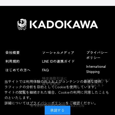
会社概要
ソーシャルメディア
プライバシー
ポリシー
利用規約
LINE IDの連携ガイド
International
はじめての方へ
FAQ
Shipping
特定商取引法に
お問い合わせ/
当サイトでは利用体験の向上およびコンテンツの最適な提供、ト
関する表示
リクエスト
ラフィックの分析を目的としてCookieを使用しています。
サイトの閲覧を継続された場合、Cookieの利用に同意したことも
のといたします。
詳細については
プライバシーポリシー
をご確認ください。
© KADOKAWA CORPORATION
承諾する