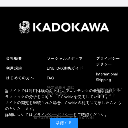
会社概要
ソーシャルメディア
プライバシー
ポリシー
利用規約
LINE IDの連携ガイド
International
はじめての方へ
FAQ
Shipping
特定商取引法に
お問い合わせ/
当サイトでは利用体験の向上およびコンテンツの最適な提供、ト
関する表示
リクエスト
ラフィックの分析を目的としてCookieを使用しています。
サイトの閲覧を継続された場合、Cookieの利用に同意したことも
のといたします。
詳細については
プライバシーポリシー
をご確認ください。
© KADOKAWA CORPORATION
承諾する