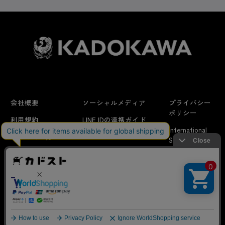
会社概要
ソーシャルメディア
プライバシー
ポリシー
利用規約
LINE IDの連携ガイド
International
はじめての方へ
FAQ
Shipping
特定商取引法に
お問い合わせ/
当サイトでは利用体験の向上およびコンテンツの最適な提供、ト
関する表示
リクエスト
ラフィックの分析を目的としてCookieを使用しています。
サイトの閲覧を継続された場合、Cookieの利用に同意したことも
のといたします。
詳細については
プライバシーポリシー
をご確認ください。
© KADOKAWA CORPORATION
承諾する