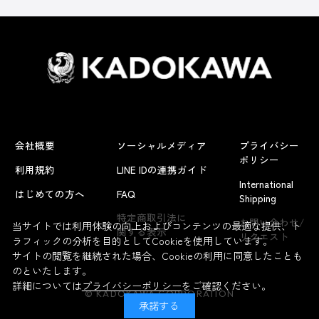
会社概要
ソーシャルメディア
プライバシー
ポリシー
利用規約
LINE IDの連携ガイド
International
はじめての方へ
FAQ
Shipping
特定商取引法に
お問い合わせ/
当サイトでは利用体験の向上およびコンテンツの最適な提供、ト
関する表示
リクエスト
ラフィックの分析を目的としてCookieを使用しています。
サイトの閲覧を継続された場合、Cookieの利用に同意したことも
のといたします。
詳細については
プライバシーポリシー
をご確認ください。
© KADOKAWA CORPORATION
承諾する