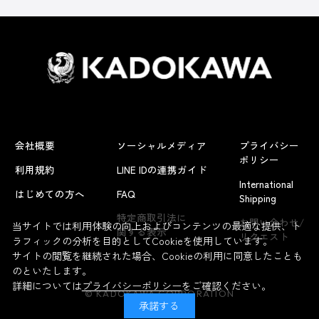
会社概要
ソーシャルメディア
プライバシー
ポリシー
利用規約
LINE IDの連携ガイド
International
はじめての方へ
FAQ
Shipping
特定商取引法に
お問い合わせ/
当サイトでは利用体験の向上およびコンテンツの最適な提供、ト
関する表示
リクエスト
ラフィックの分析を目的としてCookieを使用しています。
サイトの閲覧を継続された場合、Cookieの利用に同意したことも
のといたします。
詳細については
プライバシーポリシー
をご確認ください。
© KADOKAWA CORPORATION
承諾する