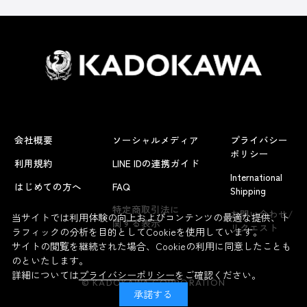
会社概要
ソーシャルメディア
プライバシー
ポリシー
利用規約
LINE IDの連携ガイド
International
はじめての方へ
FAQ
Shipping
特定商取引法に
お問い合わせ/
当サイトでは利用体験の向上およびコンテンツの最適な提供、ト
関する表示
リクエスト
ラフィックの分析を目的としてCookieを使用しています。
サイトの閲覧を継続された場合、Cookieの利用に同意したことも
のといたします。
詳細については
プライバシーポリシー
をご確認ください。
© KADOKAWA CORPORATION
承諾する