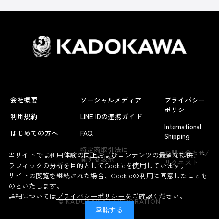
会社概要
ソーシャルメディア
プライバシー
ポリシー
利用規約
LINE IDの連携ガイド
International
はじめての方へ
FAQ
Shipping
特定商取引法に
お問い合わせ/
当サイトでは利用体験の向上およびコンテンツの最適な提供、ト
関する表示
リクエスト
ラフィックの分析を目的としてCookieを使用しています。
サイトの閲覧を継続された場合、Cookieの利用に同意したことも
のといたします。
詳細については
プライバシーポリシー
をご確認ください。
© KADOKAWA CORPORATION
承諾する