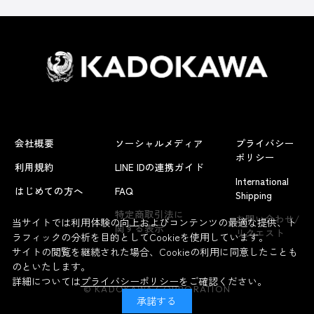
会社概要
ソーシャルメディア
プライバシー
ポリシー
利用規約
LINE IDの連携ガイド
International
はじめての方へ
FAQ
Shipping
特定商取引法に
お問い合わせ/
当サイトでは利用体験の向上およびコンテンツの最適な提供、ト
関する表示
リクエスト
ラフィックの分析を目的としてCookieを使用しています。
サイトの閲覧を継続された場合、Cookieの利用に同意したことも
のといたします。
詳細については
プライバシーポリシー
をご確認ください。
© KADOKAWA CORPORATION
承諾する