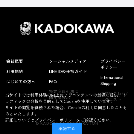
会社概要
ソーシャルメディア
プライバシー
ポリシー
利用規約
LINE IDの連携ガイド
International
はじめての方へ
FAQ
Shipping
特定商取引法に
お問い合わせ/
当サイトでは利用体験の向上およびコンテンツの最適な提供、ト
関する表示
リクエスト
ラフィックの分析を目的としてCookieを使用しています。
サイトの閲覧を継続された場合、Cookieの利用に同意したことも
のといたします。
詳細については
プライバシーポリシー
をご確認ください。
© KADOKAWA CORPORATION
承諾する