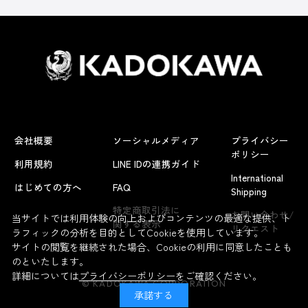
会社概要
ソーシャルメディア
プライバシー
ポリシー
利用規約
LINE IDの連携ガイド
International
はじめての方へ
FAQ
Shipping
特定商取引法に
お問い合わせ/
当サイトでは利用体験の向上およびコンテンツの最適な提供、ト
関する表示
リクエスト
ラフィックの分析を目的としてCookieを使用しています。
サイトの閲覧を継続された場合、Cookieの利用に同意したことも
のといたします。
詳細については
プライバシーポリシー
をご確認ください。
© KADOKAWA CORPORATION
承諾する