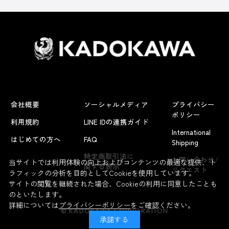
会社概要
ソーシャルメディア
プライバシー
ポリシー
利用規約
LINE IDの連携ガイド
International
はじめての方へ
FAQ
Shipping
特定商取引法に
お問い合わせ/
当サイトでは利用体験の向上およびコンテンツの最適な提供、ト
関する表示
リクエスト
ラフィックの分析を目的としてCookieを使用しています。
サイトの閲覧を継続された場合、Cookieの利用に同意したことも
のといたします。
詳細については
プライバシーポリシー
をご確認ください。
© KADOKAWA CORPORATION
承諾する