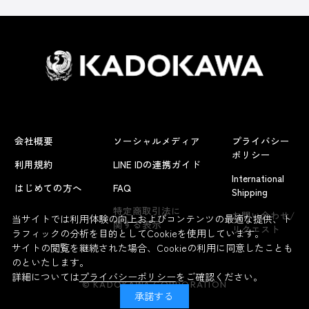
会社概要
ソーシャルメディア
プライバシー
ポリシー
利用規約
LINE IDの連携ガイド
International
はじめての方へ
FAQ
Shipping
特定商取引法に
お問い合わせ/
当サイトでは利用体験の向上およびコンテンツの最適な提供、ト
関する表示
リクエスト
ラフィックの分析を目的としてCookieを使用しています。
サイトの閲覧を継続された場合、Cookieの利用に同意したことも
のといたします。
詳細については
プライバシーポリシー
をご確認ください。
© KADOKAWA CORPORATION
承諾する