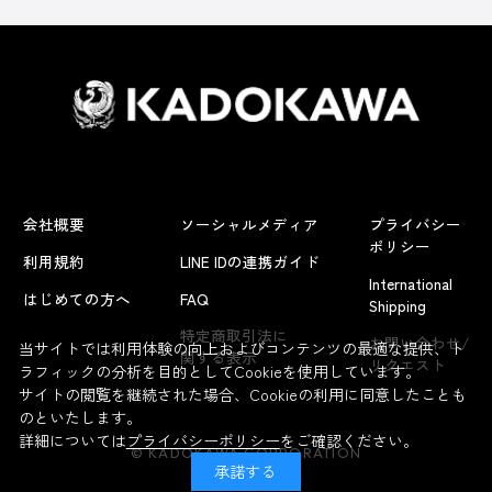
会社概要
ソーシャルメディア
プライバシー
ポリシー
利用規約
LINE IDの連携ガイド
International
はじめての方へ
FAQ
Shipping
特定商取引法に
お問い合わせ/
当サイトでは利用体験の向上およびコンテンツの最適な提供、ト
関する表示
リクエスト
ラフィックの分析を目的としてCookieを使用しています。
サイトの閲覧を継続された場合、Cookieの利用に同意したことも
のといたします。
詳細については
プライバシーポリシー
をご確認ください。
© KADOKAWA CORPORATION
承諾する