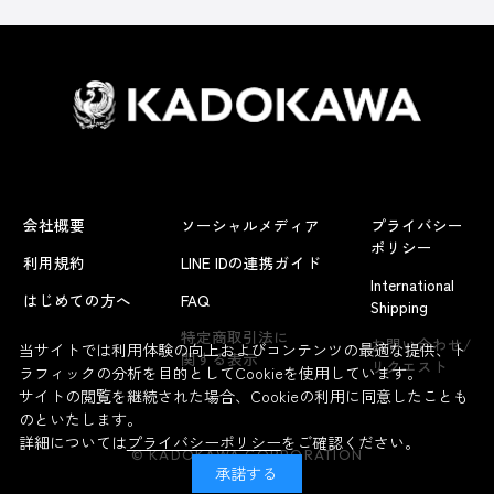
会社概要
ソーシャルメディア
プライバシー
ポリシー
利用規約
LINE IDの連携ガイド
International
はじめての方へ
FAQ
Shipping
特定商取引法に
お問い合わせ/
当サイトでは利用体験の向上およびコンテンツの最適な提供、ト
関する表示
リクエスト
ラフィックの分析を目的としてCookieを使用しています。
サイトの閲覧を継続された場合、Cookieの利用に同意したことも
のといたします。
詳細については
プライバシーポリシー
をご確認ください。
© KADOKAWA CORPORATION
承諾する