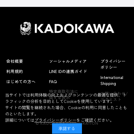
会社概要
ソーシャルメディア
プライバシー
ポリシー
利用規約
LINE IDの連携ガイド
International
はじめての方へ
FAQ
Shipping
特定商取引法に
お問い合わせ/
当サイトでは利用体験の向上およびコンテンツの最適な提供、ト
関する表示
リクエスト
ラフィックの分析を目的としてCookieを使用しています。
サイトの閲覧を継続された場合、Cookieの利用に同意したことも
のといたします。
詳細については
プライバシーポリシー
をご確認ください。
© KADOKAWA CORPORATION
承諾する