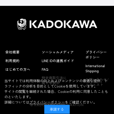
会社概要
ソーシャルメディア
プライバシー
ポリシー
利用規約
LINE IDの連携ガイド
International
はじめての方へ
FAQ
Shipping
特定商取引法に
お問い合わせ/
当サイトでは利用体験の向上およびコンテンツの最適な提供、ト
関する表示
リクエスト
ラフィックの分析を目的としてCookieを使用しています。
サイトの閲覧を継続された場合、Cookieの利用に同意したことも
のといたします。
詳細については
プライバシーポリシー
をご確認ください。
© KADOKAWA CORPORATION
承諾する