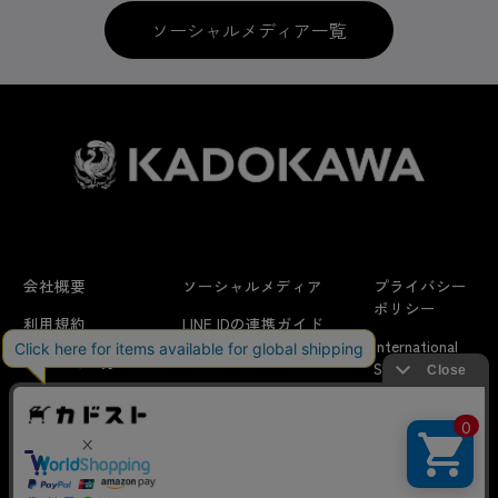
ソーシャルメディア一覧
会社概要
ソーシャルメディア
プライバシー
ポリシー
利用規約
LINE IDの連携ガイド
International
はじめての方へ
FAQ
Shipping
特定商取引法に
お問い合わせ/
当サイトでは利用体験の向上およびコンテンツの最適な提供、ト
関する表示
リクエスト
ラフィックの分析を目的としてCookieを使用しています。
サイトの閲覧を継続された場合、Cookieの利用に同意したことも
のといたします。