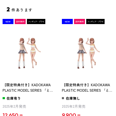
2
件あります
【限定特典付き】KADOKAWA
【限定特典付き】KADOKAWA
PLASTIC MODEL SERIES 「とあ
PLASTIC MODEL SERIES 「とあ
る科学の超電磁砲T」 御坂美琴
る科学の超電磁砲T」 御坂美琴
在庫有り
在庫無し
DX ver. 薄刃ニッパー ゲコ太カ
DX ver.
2025年2月発売
2025年2月発売
ラーver.付き
12,650
9,900
円
円