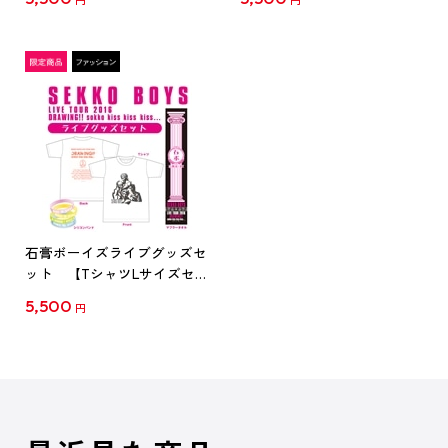
円
円
石膏ボーイズライブグッズセ
ット 【TシャツLサイズセ
ット】
5,500
円