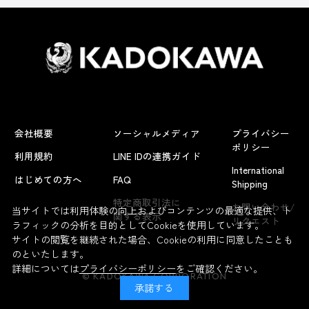
会社概要
ソーシャルメディア
プライバシー
ポリシー
利用規約
LINE IDの連携ガイド
International
はじめての方へ
FAQ
Shipping
特定商取引法に
お問い合わせ/
当サイトでは利用体験の向上およびコンテンツの最適な提供、ト
関する表示
リクエスト
ラフィックの分析を目的としてCookieを使用しています。
サイトの閲覧を継続された場合、Cookieの利用に同意したことも
のといたします。
詳細については
プライバシーポリシー
をご確認ください。
© KADOKAWA CORPORATION
承諾する