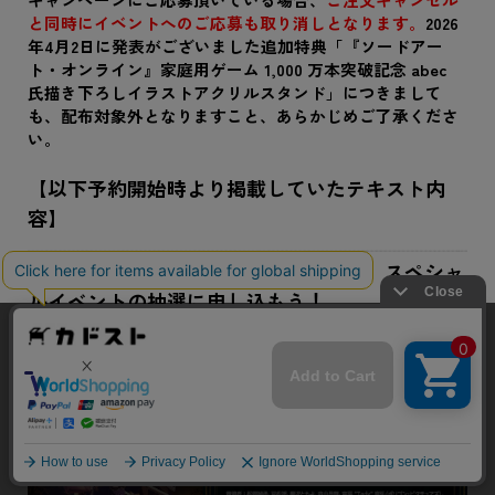
と同時にイベントへのご応募も取り消しとなります。
2026
年4月2日に発表がございました追加特典「『ソードアー
ト・オンライン』家庭用ゲーム 1,000 万本突破記念 abec
氏描き下ろしイラストアクリルスタンド」につきまして
も、配布対象外となりますこと、あらかじめご了承くださ
い。
【以下予約開始時より掲載していたテキスト内
容】
本商品を予約して『Echoes of Ainclad』スペシャ
ルイベントの抽選に申し込もう！
よくあるお問い合わせ
当サイトでは利用体験の向上およびコンテンツの最適な提供、ト
ラフィックの分析を目的としてCookieを使用しています。
サイトの閲覧を継続された場合、Cookieの利用に同意したことも
のといたします。
詳細については
プライバシーポリシー
をご確認ください。
承諾する