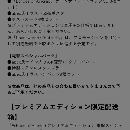
●『Echoes of Aincrad』ゲームサウンドトラックCD(3枚セ
ット)
●abec氏イラストB2布ポスター
●ポストカード4枚セット
※プレミアムエディションは専用BOX仕様ではありませ
ん。あらかじめご了承ください。
※『Unanswered//butterfly』は、プロモーションを目的と
して別途無料で上映または配信する予定です。
【電撃スペシャルパック】
●abec氏サイン入りA4(変形)アクリルパネル
●特製ステンレスタンブラー
●abec氏イラスト缶バッジ9種セット
※本商品は、他の商品との合わせ買いができませんので予
めご了承ください。
【プレミアムエディション限定配送
箱】
『Echoes of Aincrad プレミアムエディション 電撃スペシャ