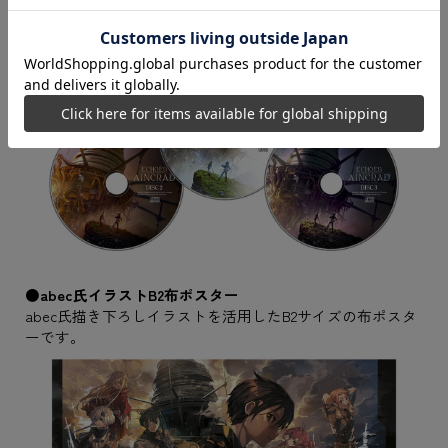
●abec氏イラストB2布ポスター
abec氏描き下ろしイラストを活用したB2サイズの布ポスタ
ーです。