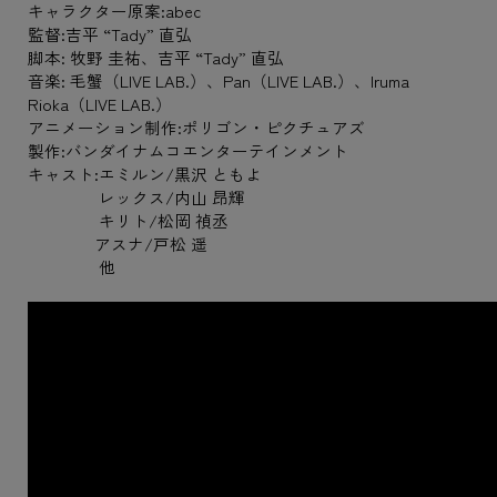
キャラクター原案:abec
監督:吉平 “Tady” 直弘
脚本: 牧野 圭祐、吉平 “Tady” 直弘
音楽: 毛蟹（LIVE LAB.）、Pan（LIVE LAB.）、Iruma
Rioka（LIVE LAB.）
アニメーション制作:ポリゴン・ピクチュアズ
製作:バンダイナムコエンターテインメント
キャスト:エミルン/黒沢 ともよ
レックス/内山 昂輝
キリト/松岡 禎丞
アスナ/戸松 遥
他