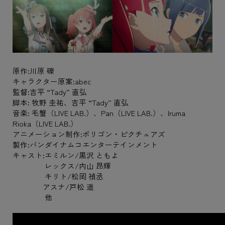
原作:川原 礫
キャラクター原案:abec
監督:吉平 “Tady” 直弘
脚本: 牧野 圭祐、吉平 “Tady” 直弘
音楽: 毛蟹（LIVE LAB.）、Pan（LIVE LAB.）、Iruma
Rioka（LIVE LAB.）
アニメーション制作:ポリゴン・ピクチュアズ
製作:バンダイナムコエンターテインメント
キャスト:エミルン/黒沢 ともよ
レックス/内山 昂輝
キリト/松岡 禎丞
アスナ/戸松 遥
他