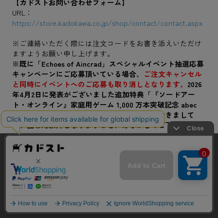
【カドストお問い合わせフォーム】
URL：
https://store.kadokawa.co.jp/shop/contact/contact.aspx
※ご連絡いただく際には注文コードをお書き添えいただけ
ますようお願い申し上げます。
※既に「Echoes of Aincrad」スペシャルイベント抽選応募
キャンペーンにご応募頂いている場合、
ご注文キャンセル
と同時にイベントへのご応募も取り消しとなります。
2026
年4月2日に発表がございました追加特典「『ソードアー
ト・オンライン』家庭用ゲーム 1,000 万本突破記念 abec
氏描き下ろしイラストアクリルスタンド」につきまして
も、配布対象外となりますこと、あらかじめご了承くださ
い。
よくあるお問い合わせ
当サイトでは利用体験の向上およびコンテンツの最適な提供、ト
【以下予約開始時より掲載していたテキスト内
ラフィックの分析を目的としてCookieを使用しています。
サイトの閲覧を継続された場合、Cookieの利用に同意したことも
容】
のといたします。
詳細については
プライバシーポリシー
をご確認ください。
本商品を予約して『Echoes of Ainclad』スペシャ
承諾する
ルイベントの抽選に申し込もう！