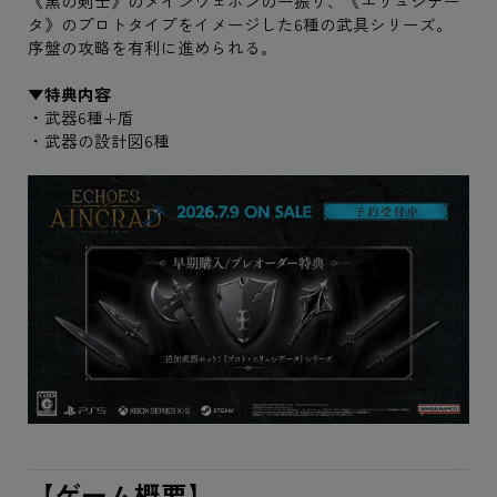
《黒の剣士》のメインウェポンの一振り、《エリュシデー
タ》のプロトタイプをイメージした6種の武具シリーズ。
序盤の攻略を有利に進められる。
▼特典内容
・武器6種+盾
・武器の設計図6種
【ゲーム概要】