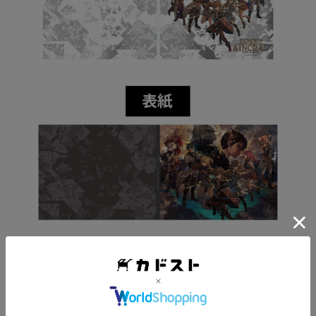
※サイズ：210×256mm(A4変形)
※ページ数：96項
●『Echoes of Aincrad』ゲームサウンドトラック(3枚組)