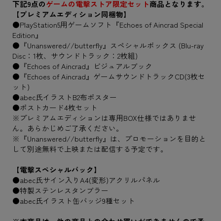
下記9点の
ゲームの電撃ストア限定セット
商品となります。
【プレミアムエディション同梱物】
●PlayStation5用ゲームソフト『Echoes of Aincrad Special
Edition』
●『Unanswered//butterfly』スペシャルボックス (Blu-ray
Disc：1枚、サウンドトラック：2枚組)
●『Echoes of Aincrad』ビジュアルブック
●『Echoes of Aincrad』ゲームサウンドトラックCD(3枚セ
ット)
●abec氏イラストB2布ポスター
●ポストカード4枚セット
※プレミアムエディションは専用BOX仕様ではありませ
ん。あらかじめご了承ください。
※『Unanswered//butterfly』は、プロモーションを目的と
して別途無料で上映または配信する予定です。
【電撃スペシャルパック】
●abec氏サイン入りA4(変形)アクリルパネル
●特製ステンレスタンブラー
●abec氏イラスト缶バッジ9種セット