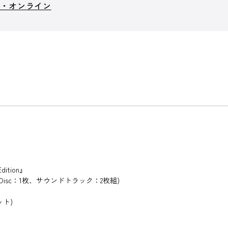
ト・オンライン
dition』
ray Disc：1枚、サウンドトラック：2枚組)
ット)