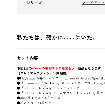
シリーズ
ソードアー
私たちは、確かにここにいた。
セット内容
下記9点の
ゲームの電撃ストア限定セット
商品となります。
【プレミアムエディション同梱物】
●PlayStation5用ゲームソフト『Echoes of Aincrad Special E
●『Unanswered//butterfly』スペシャルボックス (Blu-
●『Echoes of Aincrad』ビジュアルブック
●『Echoes of Aincrad』ゲームサウンドトラックCD(3枚セ
●abec氏イラストB2布ポスター
●ポストカード4枚セット