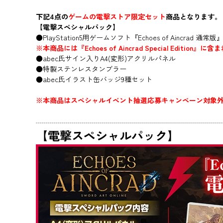
下記4点の
ゲームの電撃ストア限定セット
商品となります。
【電撃スペシャルパック】
●PlayStation5用ゲームソフト『Echoes of Aincrad 通常版
※本商品には『Echoes of Aincrad Special Edit
●abec氏サイン入りA4(変形)アクリルパネル
●特製ステンレスタンブラー
●abec氏イラスト缶バッジ9種セット
※本商品はスペシャルイベント抽選応募キャンペーン対象
【電撃スペシャルパック】