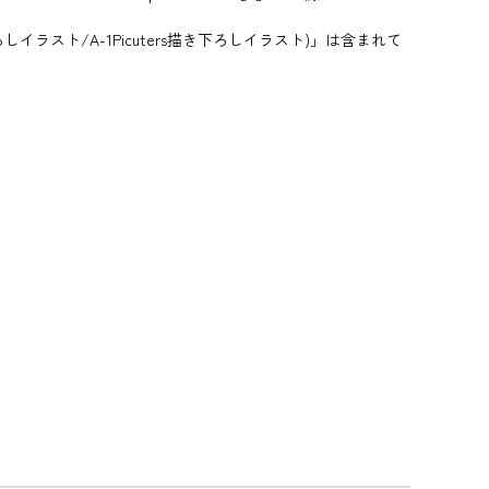
氏描き下ろしイラスト/A-1Picuters描き下ろしイラスト)」は含まれて