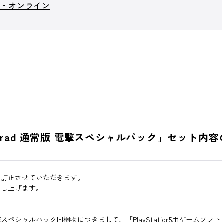
ト・オンライン
f Aincrad 通常版 電撃スペシャルパック」セ
り訂正させていただきます。
申し上げます。
ク同梱物につきまして、「PlayStation5用ゲームソフト『Echoes of