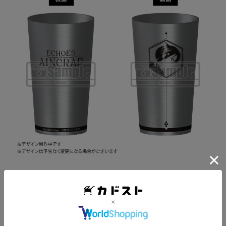
※サイズ：450ml
●abec氏イラスト缶バッジ9種セット
本作のメインキャラクターたちが描かれた缶バッジ9種セッ
トです