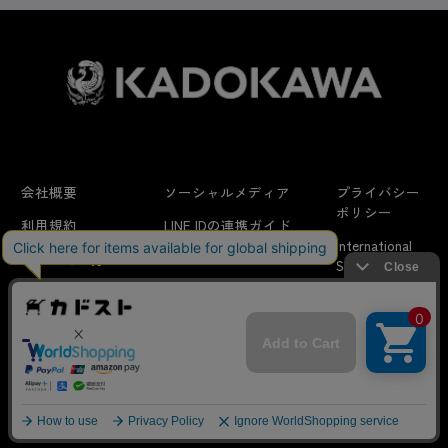
会社概要
ソーシャルメディア
プライバシー
ポリシー
利用規約
LINE IDの連携ガイド
International
はじめての方へ
FAQ
Shipping
よくあるお問い合わせ
特定商取引法に
お問い合わせ/
当サイトでは利用体験の向上およびコンテンツの最適な提供、ト
関する表示
リクエスト
ラフィックの分析を目的としてCookieを使用しています。
サイトの閲覧を継続された場合、Cookieの利用に同意したことも
のといたします。
詳細については
プライバシーポリシー
をご確認ください。
© KADOKAWA CORPORATION
承諾する