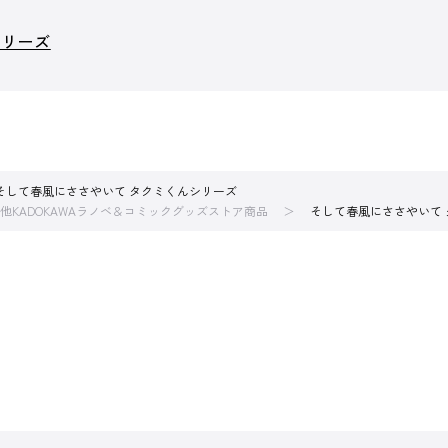
シリーズ
そして春風にささやいて タクミくんシリーズ
他KADOKAWAラノベ＆コミックグッズストア商品
そして春風にささやいて