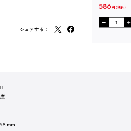
586
円
シェアする：
11
文庫
 9.5 mm