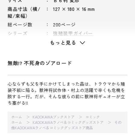
サイズ
Ｂ６判 変形
商品寸法（横/
127 × 180 × 16 mm
縦/束幅）
総ページ数
200ページ
シリーズ
強殖装甲ガイバー
もっと見る
無敵!? 不死身のゾアロード
心ならずも父を手にかけてしまった晶は、トラウマから殖
装不能に陥る。獣神将試作体・村上の活躍で辛くも危機を
脱する一行。だが、そんな彼らの前に獣神将ギュオーが立
ち塞がる!!
ホーム
KADOKAWAブックストア
コミック
ホーム
KADOKAWAラノベ＆コミックグッズストア
その
他KADOKAWAラノベ＆コミックグッズストア商品