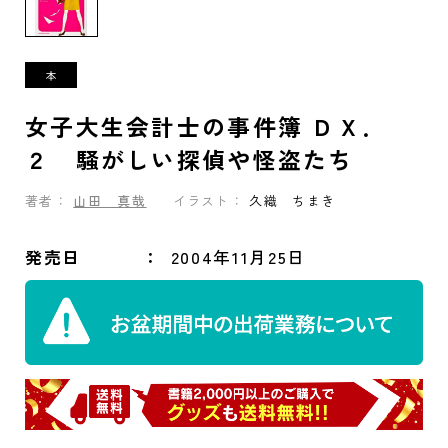
女子大生会計士の事件簿 ＤＸ．
２ 騒がしい探偵や怪盗たち
著者：
山田 真哉
イラスト：
久織 ちまき
発売日
2004年11月25日