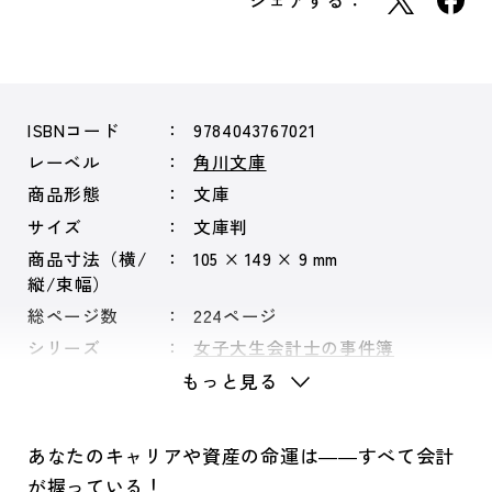
シェアする：
ISBNコード
9784043767021
レーベル
角川文庫
商品形態
文庫
サイズ
文庫判
商品寸法（横/
105 × 149 × 9 mm
縦/束幅）
総ページ数
224ページ
シリーズ
女子大生会計士の事件簿
もっと見る
あなたのキャリアや資産の命運は――すべて会計
が握っている！