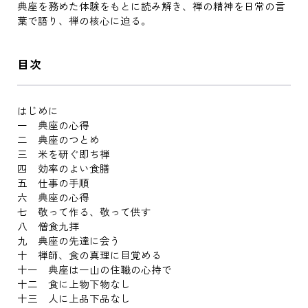
典座を務めた体験をもとに読み解き、禅の精神を日常の言
葉で語り、禅の核心に迫る。
目次
はじめに
一 典座の心得
二 典座のつとめ
三 米を研ぐ即ち禅
四 効率のよい食膳
五 仕事の手順
六 典座の心得
七 敬って作る、敬って供す
八 僧食九拝
九 典座の先達に会う
十 禅師、食の真理に目覚める
十一 典座は一山の住職の心持で
十二 食に上物下物なし
十三 人に上品下品なし