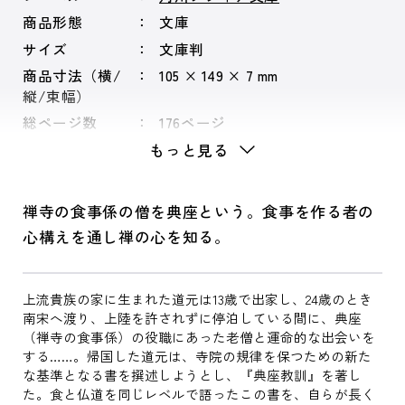
商品形態
文庫
サイズ
文庫判
商品寸法（横/
105 × 149 × 7 mm
縦/束幅）
総ページ数
176ページ
もっと見る
禅寺の食事係の僧を典座という。食事を作る者の
心構えを通し禅の心を知る。
上流貴族の家に生まれた道元は13歳で出家し、24歳のとき
南宋へ渡り、上陸を許されずに停泊している間に、典座
（禅寺の食事係）の役職にあった老僧と運命的な出会いを
する……。帰国した道元は、寺院の規律を保つための新た
な基準となる書を撰述しようとし、『典座教訓』を著し
た。食と仏道を同じレベルで語ったこの書を、自らが長く