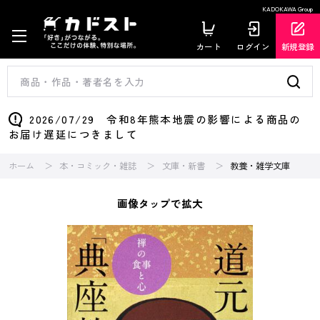
KADOKAWA Group
カート
ログイン
新規登録
2026/07/29 令和8年熊本地震の影響による商品の
お届け遅延につきまして
ホーム
本・コミック・雑誌
文庫・新書
教養・雑学文庫
画像タップで拡大