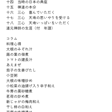
十四 当時の日本の典座
十五 禅道の本分
十六 三心 喜んでいただく
十七 三心 天地の思いやりを受ける
十八 三心 天地いっぱいをいただく
道元禅師の生涯（付 年譜）
コラム
料理心得
大根のみぞれ汁
蕗の葉の佃煮
トマトの建長汁
あえまぜ
茄子の生姜びたし
小豆粥
大根の味噌炒め
小松菜の油揚げ入り辛子和え
牛蒡の黒砂糖煮
茗荷の炒め煮
新じゃがの梅肉和え
干し柿の白和え
豆腐の味噌漬け