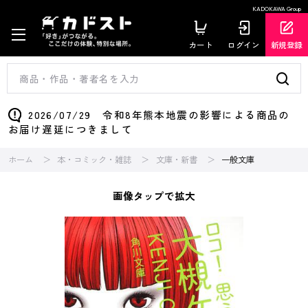
KADOKAWA Group
カート
ログイン
新規登録
2026/07/29 令和8年熊本地震の影響による商品の
お届け遅延につきまして
ホーム
本・コミック・雑誌
文庫・新書
一般文庫
画像タップで拡大