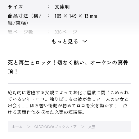
サイズ
文庫判
商品寸法（横/
105 × 149 × 13 mm
縦/束幅）
総ページ数
336ページ
もっと見る
死と再生とロック！切なく熱い、オーケンの真骨
頂！
絶対的に君臨する父親によってお化け屋敷に閉じこめられ
ている少年・ロコ。独りぼっちの彼が美しい一人の少女と
出会う……ほろ苦い衝動が初めてロコを突き動かす！ 泣
ける表題作他を収めた充実の短編集。
ホーム
KADOKAWAブックストア
文芸