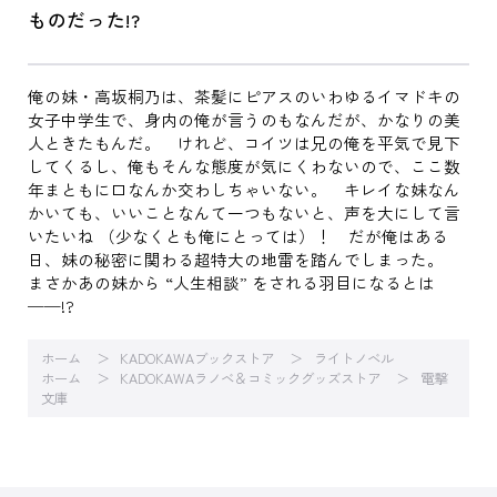
ものだった!?
俺の妹・高坂桐乃は、茶髪にピアスのいわゆるイマドキの
女子中学生で、身内の俺が言うのもなんだが、かなりの美
人ときたもんだ。 けれど、コイツは兄の俺を平気で見下
してくるし、俺もそんな態度が気にくわないので、ここ数
年まともに口なんか交わしちゃいない。 キレイな妹なん
かいても、いいことなんて一つもないと、声を大にして言
いたいね （少なくとも俺にとっては）！ だが俺はある
日、妹の秘密に関わる超特大の地雷を踏んでしまった。
まさかあの妹から “人生相談” をされる羽目になるとは
──!?
ホーム
KADOKAWAブックストア
ライトノベル
ホーム
KADOKAWAラノベ＆コミックグッズストア
電撃
文庫