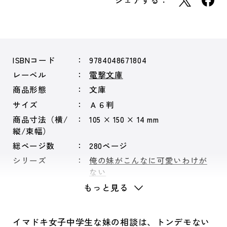
シェアする：
ISBNコード
9784048671804
レーベル
電撃文庫
商品形態
文庫
サイズ
Ａ６判
商品寸法（横/
105 × 150 × 14 mm
縦/束幅）
総ページ数
280ページ
シリーズ
俺の妹がこんなに可愛いわけが
ない
もっと見る
イマドキ女子中学生な妹の相談は、トンデモない