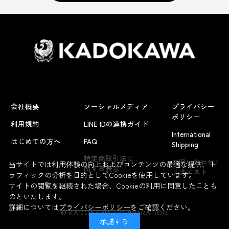
会社概要
ソーシャルメディア
プライバシー
ポリシー
利用規約
LINE IDの連携ガイド
International
はじめての方へ
FAQ
Shipping
よくあるお問い合わせ
特定商取引法に
お問い合わせ/
当サイトでは利用体験の向上およびコンテンツの最適な提供、ト
関する表示
リクエスト
ラフィックの分析を目的としてCookieを使用しています。
サイトの閲覧を継続された場合、Cookieの利用に同意したことも
のといたします。
詳細については
プライバシーポリシー
をご確認ください。
© KADOKAWA CORPORATION
承諾する