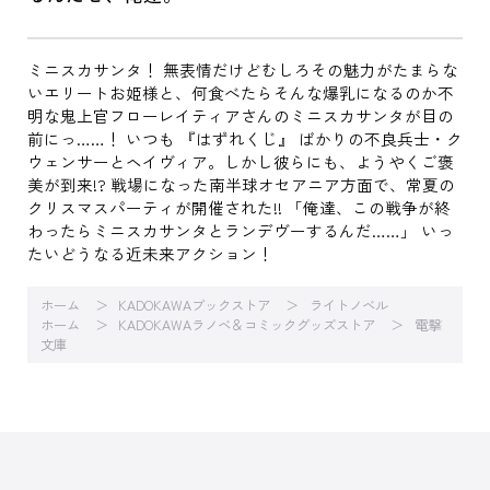
ミニスカサンタ！ 無表情だけどむしろその魅力がたまらな
いエリートお姫様と、何食べたらそんな爆乳になるのか不
明な鬼上官フローレイティアさんのミニスカサンタが目の
前にっ……！ いつも 『はずれくじ』 ばかりの不良兵士・ク
ウェンサーとヘイヴィア。しかし彼らにも、ようやくご褒
美が到来!? 戦場になった南半球オセアニア方面で、常夏の
クリスマスパーティが開催された!! 「俺達、この戦争が終
わったらミニスカサンタとランデヴーするんだ……」 いっ
たいどうなる近未来アクション！
ホーム
KADOKAWAブックストア
ライトノベル
ホーム
KADOKAWAラノベ＆コミックグッズストア
電撃
文庫