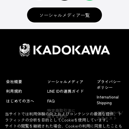
ソーシャルメディア一覧
会社概要
ソーシャルメディア
プライバシー
ポリシー
利用規約
LINE IDの連携ガイド
International
はじめての方へ
FAQ
Shipping
よくあるお問い合わせ
特定商取引法に
お問い合わせ/
当サイトでは利用体験の向上およびコンテンツの最適な提供、ト
関する表示
リクエスト
ラフィックの分析を目的としてCookieを使用しています。
サイトの閲覧を継続された場合、Cookieの利用に同意したことも